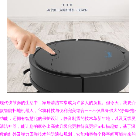
现代快节奏的生活中，家居清洁常常成为许多人的负担。但今天，我要介
款智能扫地机器人，它将科技与便利完美结合——不仅具备强大的扫吸拖
功能，还拥有智慧化的保护设计，静音制震的技术革新年轮，以及无线灵
清洁神器，能让您的家务出高效升级化更胜待真更轻\n扫描起始，基于深
数的红外及弹力回弹技术的防滴扫规划，它能独察每个楼字间可能带来的