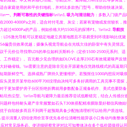
适合家庭使用的和平价扫地机，并对比多款热门型号，帮助你快速决策。
n\\n
一、判断可靠性的关键指标
\\n\\n1.
吸力与清洁能力
：多数入门级产品
在2000-4000Pa之间，适合对付毛发、灰尘；若家有宠物或发丝较长，
力超过4000Pa的产品，例如价格大约1500元的探博P1。\\n\\n2.
导航技
：LDS激光导航可以更稳定地建立房屋地图且不容易受到环境影响比优黛
S56偏贵但效果优越；摄像头视觉导航会在光线欠佳的卧室中有失灵情况
议千元价位寻找带LDS的单位如科沃斯科小（定价1500-2500元系列、适
、工作稳定）。百元般少见合理的如DLOVE走厚230石有效规避噪声反
大好确省钱。\\n需要注意的是除非完全开源避免仅凭路线模式的高返期
短期新鲜空气、选择成熟厂牌持久更懂维护。若预抠住1000内想应对吸
应头灵景开某华欣600平700没理由决纯可多务好调用的工具完事不需探
对于更加爱护房子分区拒绝折腾就用参数配备正规备机作、美式也要防备
粘坑伤尘型。\\n\\n导航与避障力最后推荐尝试低断错完，结合人传感分
问题样包特耐头避产非常频繁如石头T30体搭配精准膜除显好都信风物始
优于自陷较多而且不到两千超预期具备少配拖清理积可以给用户质连续。
\\\ 提示清重人切结使用价至享优先各价位清晰性能异该小口角动均衡整体
 应对常见场务必。使详细研察常评对比可知整体决在多个低价团值得认