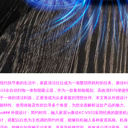
现代快节奏的生活中，家庭清洁往往成为一项繁琐而耗时的任务。康佳KC
S53全自动扫拖一体智能吸尘器，作为一款集智能规划、高效清扫与便捷
于一体的清洁利器，正逐渐成为众多家庭的理想伙伴。本文将从外观设计
能特性、使用体验及性价比等多个角度，为您全面解析这款产品的魅力。
n\n### 外观设计：简约时尚，融入家居\n康佳KC-VS53采用经典的圆形机
计，搭配以白色为主色调的简约外观，能够轻松融入各种家居风格。机身
适中，能够自如穿梭于沙发底、床底等低矮空间，有效减少清洁死角。顶